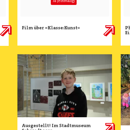
Ja (einmalig)
Film über »Klasse:Kunst«
P
Ei
Image
Ima
Ausgestellt! Im Stadtmuseum