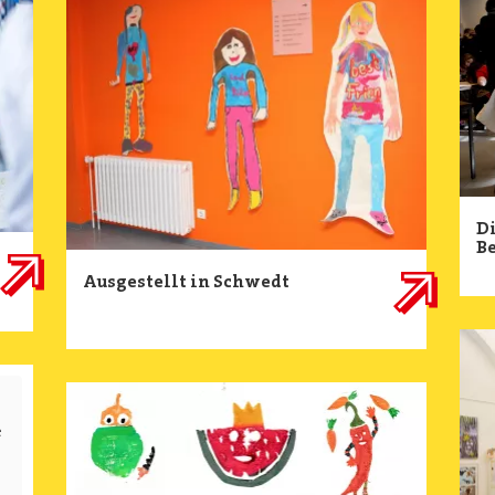
D
B
Ausgestellt in Schwedt
Ima
Image
e