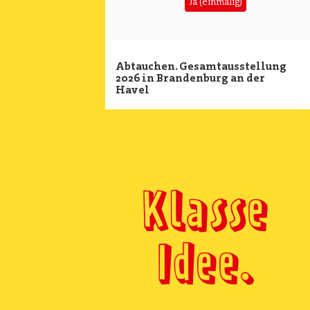
Ja (einmalig)
Abtauchen. Gesamtausstellung
2026 in Brandenburg an der
Havel
Klasse
Idee.