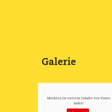
Direkt
zum
Inhalt
Main
navigation
Galerie
Möchten Sie externe Inhalte von
Vimeo
laden?