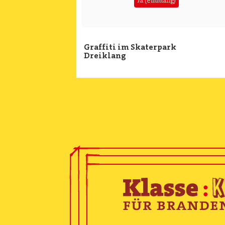
Graffiti im Skaterpark
Dreiklang
Image