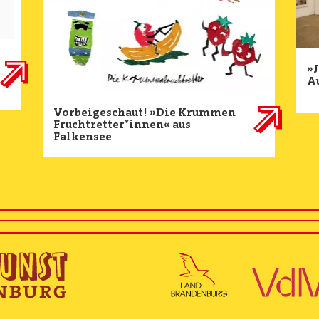
»J
A
Vorbeigeschaut! »Die Krummen
Fruchtretter*innen« aus
Falkensee
Image