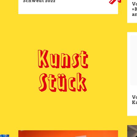
Schwedt 2022
V
»
an
Kunst
Stück
Vo
Ka
Ima
Image