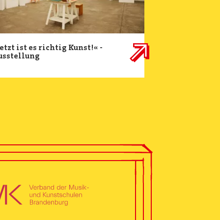
etzt ist es richtig Kunst!« -
usstellung