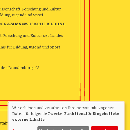
Wissenschaft, Forschung und Kultur
ldung, Jugend und Sport
ROGRAMMS »MUSISCHE BILDUNG
t, Forschung und Kultur des Landes
ms für Bildung, Jugend und Sport
ulen Brandenburg e.V.
Wir erheben und verarbeiten Ihre personenbezogenen
Use
Daten für folgende Zwecke:
Funktional & Eingebettete
externe Inhalte
.
of
ntakt
Datenschutzerklärung
Impressum